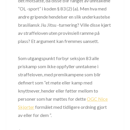
det motsatte, da disse blir fanget av unntakene
“OL -sport” i koden § 83 (2) (a). Men hva med
andre gripende hendelser en slik underkastelse
brasiliansk Jiu Jitsu -turnering? Ville disse kjørt
av straffeloven uten provinsiell ramme på
plass? Et argument kan fremmes uansett.
Som utgangspunkt forbyr seksjon 83 alle
priskamp som ikke oppfyller unntakene i
straffeloven, med premikampene som blir
definert som “et møte eller kamp med
knyttnever, hender eller føtter mellom to
personer som har møttes for dette
OGC Nice
Skjorter
formålet med tidligere ordning gjort
av eller for dem “.