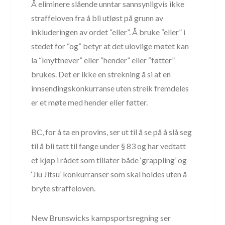
Å eliminere slående unntar sannsynligvis ikke
straffeloven fra å bli utløst på grunn av
inkluderingen av ordet “eller”. Å bruke “eller” i
stedet for “og” betyr at det ulovlige møtet kan
la “knyttnever” eller “hender” eller “føtter”
brukes. Det er ikke en strekning å si at en
innsendingskonkurranse uten streik fremdeles
er et møte med hender eller føtter.
BC, for å ta en provins, ser ut til å se på å slå seg
til å bli tatt til fange under § 83 og har vedtatt
et kjøp i rådet som tillater både ‘grappling’ og
‘Jiu Jitsu’ konkurranser som skal holdes uten å
bryte straffeloven.
New Brunswicks kampsportsregning ser