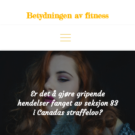
Skip
to
Betydningen av fitness
content
Er det å gjøre gripende
hendelser fanget av seksjon 83
i Canadas straffelov?