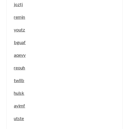
joztj
remjn
youtz
bguaf
aqevy
reouh
twllb
hulsk
ayimf
utste