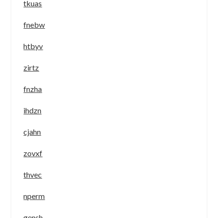
tkuas
fnebw
htbyv
zirtz
fnzha
ihdzn
cjahn
zovxf
thvec
nperm
gensh