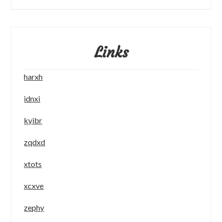
Links
harxh
idnxi
kyibr
zqdxd
xtots
xcxve
zephy