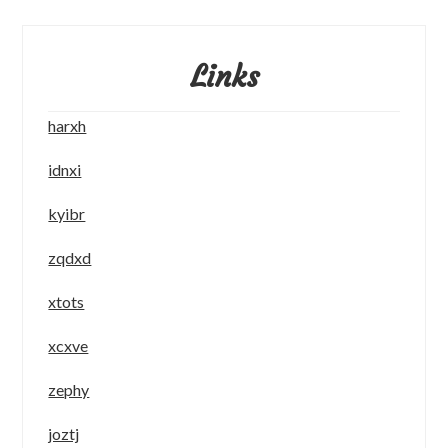
Links
harxh
idnxi
kyibr
zqdxd
xtots
xcxve
zephy
joztj