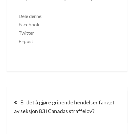
Dele denne:
Facebook
Twitter
E -post
Post
Er det å gjøre gripende hendelser fanget
navigation
av seksjon 83 i Canadas straffelov?