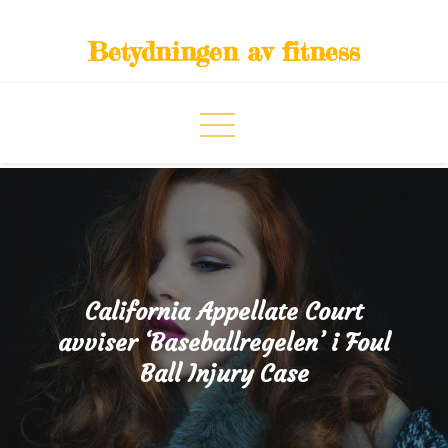
Skip
to
Betydningen av fitness
content
California Appellate Court
avviser ‘Baseballregelen’ i Foul
Ball Injury Case