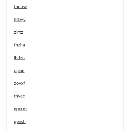
fnebw
htbyv
zirtz
fnzha
ihdzn
cjahn
zovxf
thvec
nperm
gensh