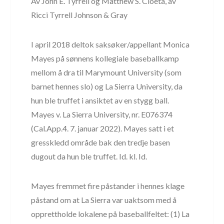
Av John E. Tyrrell og Matthew S. Cioeta, av
Ricci Tyrrell Johnson & Gray
I april 2018 deltok saksøker/appellant Monica
Mayes på sønnens kollegiale baseballkamp
mellom å dra til Marymount University (som
barnet hennes slo) og La Sierra University, da
hun ble truffet i ansiktet av en stygg ball.
Mayes v. La Sierra University, nr. E076374
(Cal.App.4. 7. januar 2022). Mayes satt i et
gresskledd område bak den tredje basen
dugout da hun ble truffet. Id. kl. Id.
Mayes fremmet fire påstander i hennes klage
påstand om at La Sierra var uaktsom med å
opprettholde lokalene på baseballfeltet: (1) La