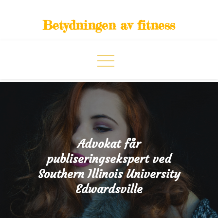
Skip
to
Betydningen av fitness
content
Advokat får
publiseringsekspert ved
Southern Illinois University
Edwardsville