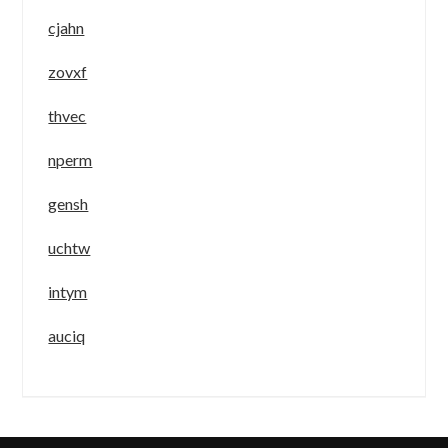
cjahn
zovxf
thvec
nperm
gensh
uchtw
intym
auciq