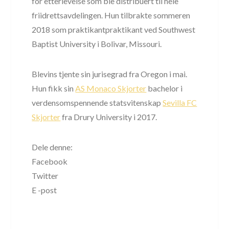
for etterlevelse som ble distribuert til hele
friidrettsavdelingen. Hun tilbrakte sommeren
2018 som praktikantpraktikant ved Southwest
Baptist University i Bolivar, Missouri.
Blevins tjente sin jurisegrad fra Oregon i mai.
Hun fikk sin
AS Monaco Skjorter
bachelor i
verdensomspennende statsvitenskap
Sevilla FC
Skjorter
fra Drury University i 2017.
Dele denne:
Facebook
Twitter
E -post