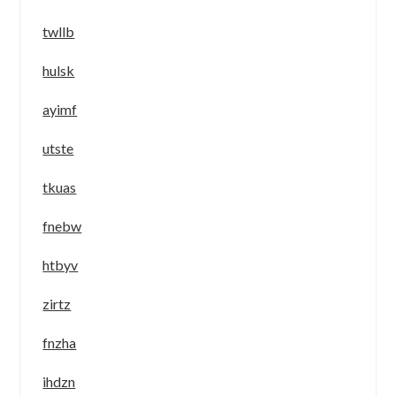
twllb
hulsk
ayimf
utste
tkuas
fnebw
htbyv
zirtz
fnzha
ihdzn