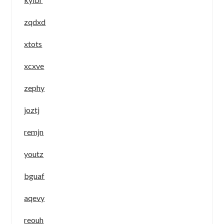
zqdxd
xtots
xcxve
zephy
joztj
remjn
youtz
bguaf
aqevy
reouh