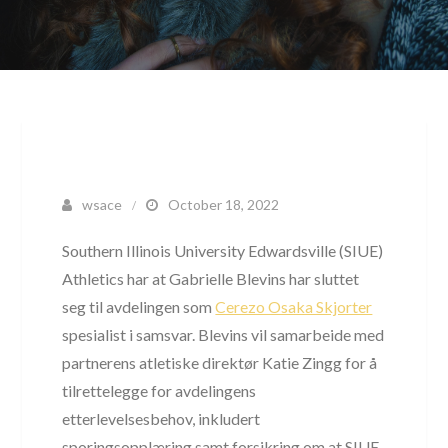
wsace
October 18, 2022
Southern Illinois University Edwardsville (SIUE)
Athletics har at Gabrielle Blevins har sluttet
seg til avdelingen som
Cerezo Osaka Skjorter
spesialist i samsvar. Blevins vil samarbeide med
partnerens atletiske direktør Katie Zingg for å
tilrettelegge for avdelingens
etterlevelsesbehov, inkludert
sporingsopplæring samt forsikring om at SIUE