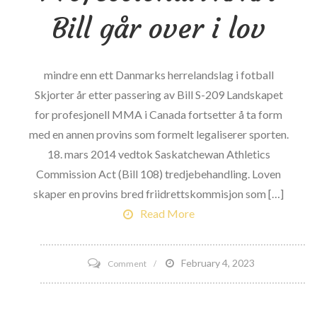
Sports
Bill går over i lov
Athletes
mindre enn ett Danmarks herrelandslag i fotball
Skjorter år etter passering av Bill S-209 Landskapet
for profesjonell MMA i Canada fortsetter å ta form
med en annen provins som formelt legaliserer sporten.
18. mars 2014 vedtok Saskatchewan Athletics
Commission Act (Bill 108) tredjebehandling. Loven
skaper en provins bred friidrettskommisjon som […]
Read More
on
February 4, 2023
Comment
Saskatchewan
Professional