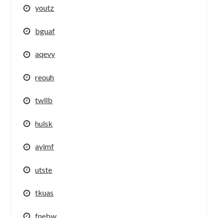
youtz
bguaf
aqevy
reouh
twllb
hulsk
ayimf
utste
tkuas
fnebw