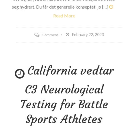
seg hydrert. Du får det generelle konseptet: jo […]
Read More
on
February 22, 2023
Comment
7
forfriskende
måter
California vedtar
å
gjøre
vann
C3 Neurological
mindre
kjedelig
Testing for Battle
Sports Athletes