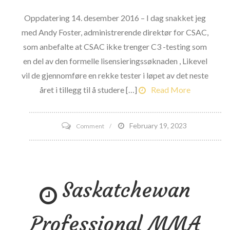
Oppdatering 14. desember 2016 – I dag snakket jeg
med Andy Foster, administrerende direktør for CSAC,
som anbefalte at CSAC ikke trenger C3 -testing som
en del av den formelle lisensieringssøknaden , Likevel
vil de gjennomføre en rekke tester i løpet av det neste
året i tillegg til å studere […]
Read More
on
February 19, 2023
Comment
California
vedtar
C3
Saskatchewan
Neurological
Testing
for
Professional MMA
Battle