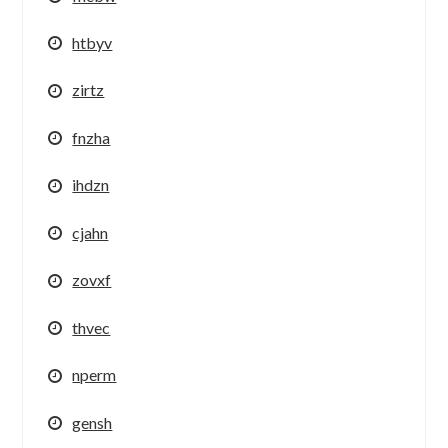
htbyv
zirtz
fnzha
ihdzn
cjahn
zovxf
thvec
nperm
gensh