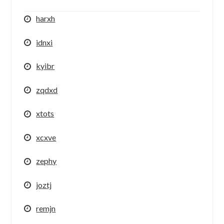
harxh
idnxi
kyibr
zqdxd
xtots
xcxve
zephy
joztj
remjn