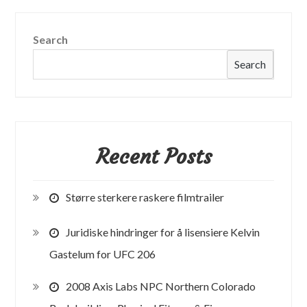
MMA
Bill
Search
går
over
Search
i
lov
Recent Posts
Større sterkere raskere filmtrailer
Juridiske hindringer for å lisensiere Kelvin
Gastelum for UFC 206
2008 Axis Labs NPC Northern Colorado