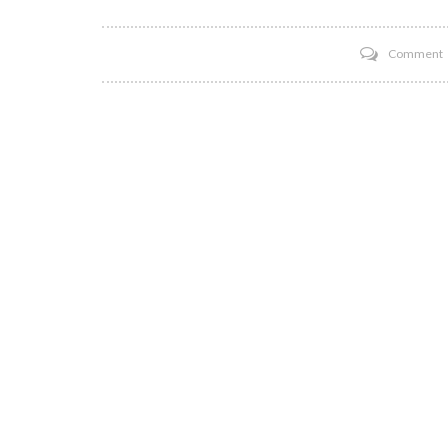
Comment
C
A
a
‘
i
B
I