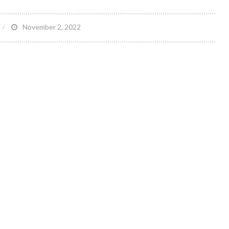
on
November 2, 2022
alifornia
ppellate
Court
vviser
Baseballregelen’
Foul
all
njury
Case