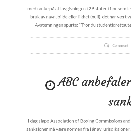
med tanke på at lovgivningen i 29 stater i fjor som l
bruk av navn, bilde eller likhet (null), det har vært
Avstemningen spurte: “Tror du studentidrettsutøv
o
Comment
T
h
i
ABC anbefaler
o
s
f
sank
s
i
n
I dag slapp Association of Boxing Commissions and 
bi
sanksjoner må være normen fra i år av jurisdiksjon