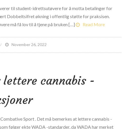
everer til student-idrettsutøvere for å motta betalinger for
 vært Dobbeltsifret økning i offentlig støtte for praksisen.
ere må få lov til å tjene på bruken […]
Read More
n
November 26, 2022
osifret
opp
 lettere cannabis -
ffentlig
tøtte
or
sjoner
tudent-
drettsutøver
avn,
Combative Sport . Det må bemerkes at lettere cannabis -
lde,
er som følger ekte WADA -standarder, da WADA har merket