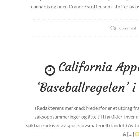
l
cannabis og noen få andre stoffer som ‘stoffer av ov
Fl
a
o
Comment
f
A
s
a
a
l
b
California App
c
M
-
M
s
s
‘Baseballregelen’ i
(Redaktørens merknad: Nedenfor er et utdrag fra 
saksoppsummeringer og åtte til ti artikler i hve
søkbare arkivet av sportslovsmateriell i landet.) Av J
& […]