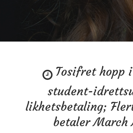
Tosifret hopp i
student-idrettsu
likhetsbetaling; Fler
betaler March 