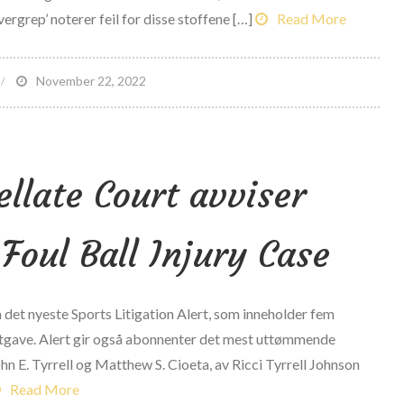
ikhetsbetaling;
ergrep’ noterer feil for disse stoffene […]
Read More
ertallet
v
n
November 22, 2022
ansen
BC
ier
nbefaler
t
ettere
etaler
ellate Court avviser
annabis
arch
adness-
anksjoner
pillere
 Foul Ball Injury Case
det nyeste Sports Litigation Alert, som inneholder fem
r utgave. Alert gir også abonnenter det mest uttømmende
ohn E. Tyrrell og Matthew S. Cioeta, av Ricci Tyrrell Johnson
Read More