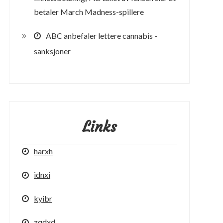
betaler March Madness-spillere
ABC anbefaler lettere cannabis -
sanksjoner
Links
harxh
idnxi
kyibr
zqdxd