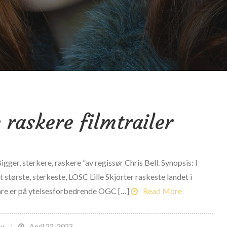
 raskere filmtrailer
gger, sterkere, raskere ”av regissør Chris Bell. Synopsis: I
et største, sterkeste, LOSC Lille Skjorter raskeste landet i
 våre er på ytelsesforbedrende OGC […]
Read More
on
April 22, 2023
nt