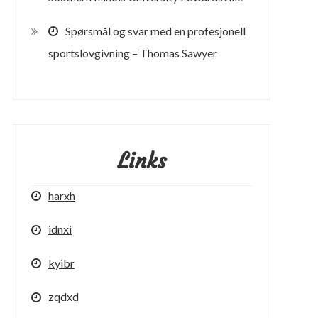
Spørsmål og svar med en profesjonell
sportslovgivning – Thomas Sawyer
Links
harxh
idnxi
kyibr
zqdxd