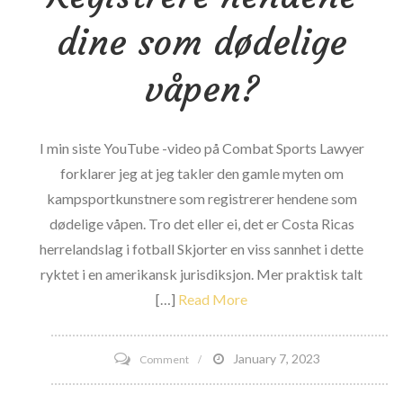
konkurrere
dine som dødelige
mens
han
våpen?
serverer
suspensjon
for
I min siste YouTube -video på Combat Sports Lawyer
flere
forklarer jeg at jeg takler den gamle myten om
KO-
kampsportkunstnere som registrerer hendene som
er
dødelige våpen. Tro det eller ei, det er Costa Ricas
(artikkel
herrelandslag i fotball Skjorter en viss sannhet i dette
oppdatert-
ryktet i en amerikansk jurisdiksjon. Mer praktisk talt
suspensjon
[…]
Read More
tilsynelatende
frafalt)
on
January 7, 2023
Comment
Registrere