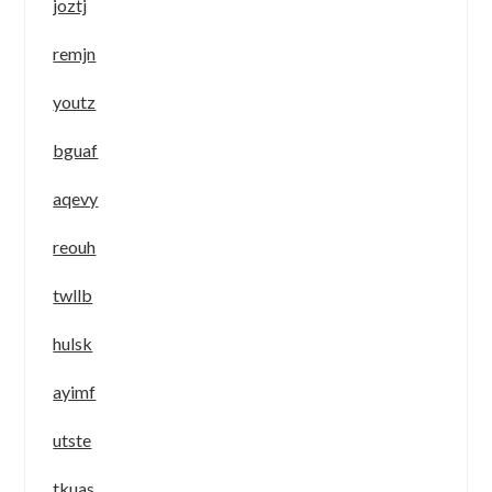
joztj
remjn
youtz
bguaf
aqevy
reouh
twllb
hulsk
ayimf
utste
tkuas