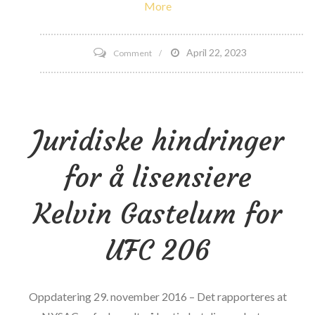
More
on
April 22, 2023
Comment
Større
sterkere
raskere
Juridiske hindringer
filmtrailer
for å lisensiere
Kelvin Gastelum for
UFC 206
Oppdatering 29. november 2016 – Det rapporteres at