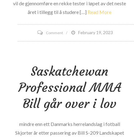
vil de gjennomføre en rekke tester i løpet av det neste
året i tillegg til å studere […]
Read More
on
February 19, 2023
Comment
California
vedtar
C3
Saskatchewan
Neurological
Testing
Professional MMA
for
Battle
Bill går over i lov
Sports
Athletes
mindre enn ett Danmarks herrelandslag i fotball
Skjorter år etter passering av Bill S-209 Landskapet