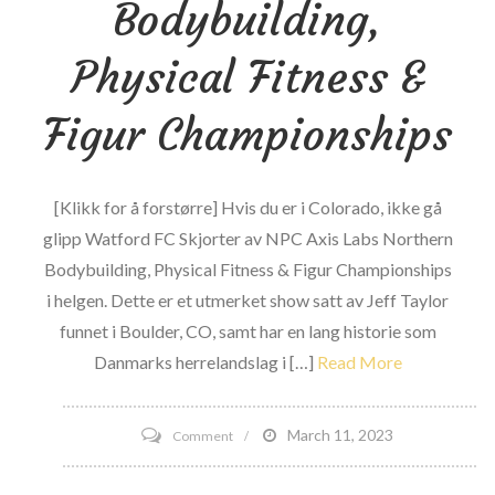
Bodybuilding,
for
UFC
Physical Fitness &
206
Figur Championships
[Klikk for å forstørre] Hvis du er i Colorado, ikke gå
glipp Watford FC Skjorter av NPC Axis Labs Northern
Bodybuilding, Physical Fitness & Figur Championships
i helgen. Dette er et utmerket show satt av Jeff Taylor
funnet i Boulder, CO, samt har en lang historie som
Danmarks herrelandslag i […]
Read More
on
March 11, 2023
Comment
2008
Axis