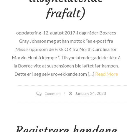
frafalt)
oppdatering-12. august 2017-i dag råder Boxrecs
Gray Johnson meg at han mottok “en e-post fra
Mississippi som de Fikk OK fra North Carolina for
Marvin Hunt å kjempe ”. Tilsynelatende gadd de ikke å
la Boxrec vite at suspensjonen ble løftet før kampen.
Dette er i seg selv urovekkende som […]
Read More
on
January 24, 2023
Comment
Mississippi
lar
angivelig
Registrere hendene
fighter