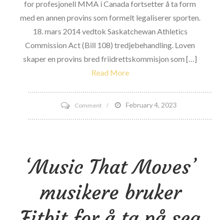
for profesjonell MMA i Canada fortsetter å ta form
med en annen provins som formelt legaliserer sporten.
18. mars 2014 vedtok Saskatchewan Athletics
Commission Act (Bill 108) tredjebehandling. Loven
skaper en provins bred friidrettskommisjon som […]
Read More
on
February 4, 2023
Comment
Saskatchewan
Professional
MMA
‘Music That Moves’
Bill
går
musikere bruker
over
i
Fitbit for å ta på seg
lov