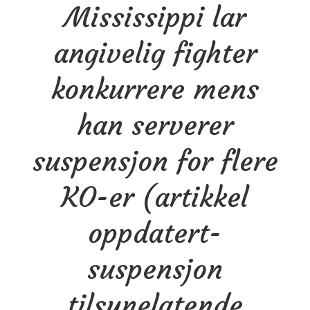
Mississippi lar
musikere
bruker
angivelig fighter
Fitbit
for
konkurrere mens
å
ta
han serverer
på
seg
suspensjon for flere
Ragnar
Relay
KO-er (artikkel
oppdatert-
suspensjon
tilsynelatende