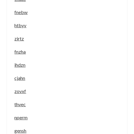
fnebw
htbyv
zirtz
fnzha
ihdzn
cjahn
zovxf
thvec
nperm
gensh