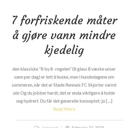
Labs
7 forfriskende måter
NPC
Northern
å gjøre vann mindre
Colorado
Bodybuilding,
kjedelig
Physical
Fitness
&
den klassiske “8 by 8 -regelen” (8 glass 8 væske unser
Figur
vann per dag) er lett å huske, men i hundedagene om
Championships
sommeren, når det er Stade Rennais FC Skjorter varmt
ute Og du jobber hardt, det er enda viktigere å holde
seg hydrert. Du får det generelle konseptet: jo […]
Read More
on
February 22, 2023
Comment