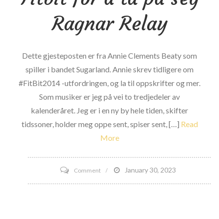
Ragnar Relay
Dette gjesteposten er fra Annie Clements Beaty som
spiller i bandet Sugarland. Annie skrev tidligere om
#FitBit2014 -utfordringen, og la til oppskrifter og mer.
Som musiker er jeg på vei to tredjedeler av
kalenderåret. Jeg er i en ny by hele tiden, skifter
tidssoner, holder meg oppe sent, spiser sent, […]
Read
More
on
January 30, 2023
Comment
‘Music
That
Moves’