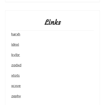
Links
harxh
idnxi
kyibr
zqdxd
xtots
xcxve
zephy