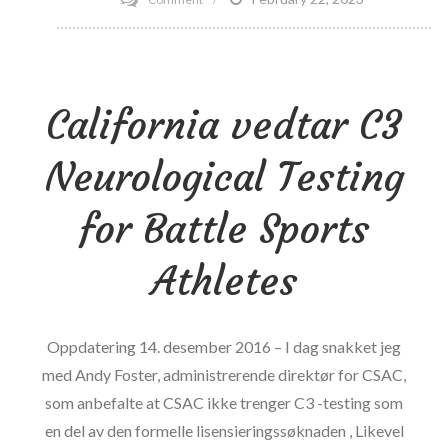
7
forfriskende
måter
California vedtar C3
å
gjøre
Neurological Testing
vann
mindre
for Battle Sports
kjedelig
Athletes
Oppdatering 14. desember 2016 – I dag snakket jeg
med Andy Foster, administrerende direktør for CSAC,
som anbefalte at CSAC ikke trenger C3 -testing som
en del av den formelle lisensieringssøknaden , Likevel