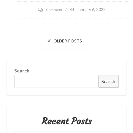
on
January 6, 2023
Comment
Global
Esports
Summit
Posts
OLDER POSTS
er
navigation
rett
rundt
hjørnet
Search
Search
Recent Posts