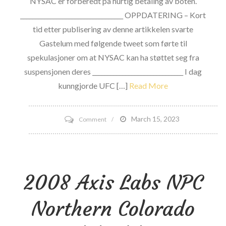
NYSAC er forberedt på hurtig betaling av boten.
__________________________________ OPPDATERING – Kort
tid etter publisering av denne artikkelen svarte
Gastelum med følgende tweet som førte til
spekulasjoner om at NYSAC kan ha støttet seg fra
suspensjonen deres ______________________________ I dag
kunngjorde UFC […]
Read More
on
March 15, 2023
Comment
Juridiske
hindringer
for
2008 Axis Labs NPC
å
lisensiere
Northern Colorado
Kelvin
Gastelum