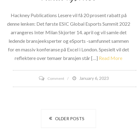
Hackney Publications Lesere vil få 20 prosent rabatt på
denne lenken: Det første ESIC Global Esports Summit 2022
arrangeres Inter Milan Skjorter 14. april og vil samle det
ledende bransjeeksperter og eSports -samfunnet sammen
for en massiv konferanse på Excel i London. Spesielt vil det
reflektere over temaer bransjen står […]
Read More
on
January 6, 2023
Comment
Global
Esports
Summit
Posts
er
OLDER POSTS
rett
navigation
rundt