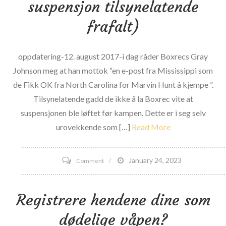
suspensjon tilsynelatende
på
frafalt)
seg
Ragnar
Relay
oppdatering-12. august 2017-i dag råder Boxrecs Gray
Johnson meg at han mottok “en e-post fra Mississippi som
de Fikk OK fra North Carolina for Marvin Hunt å kjempe ”.
Tilsynelatende gadd de ikke å la Boxrec vite at
suspensjonen ble løftet før kampen. Dette er i seg selv
urovekkende som […]
Read More
on
January 24, 2023
Comment
Mississippi
lar
Registrere hendene dine som
angivelig
dødelige våpen?
fighter