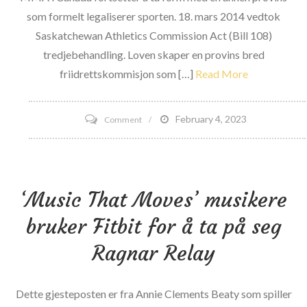
som formelt legaliserer sporten. 18. mars 2014 vedtok
Saskatchewan Athletics Commission Act (Bill 108)
tredjebehandling. Loven skaper en provins bred
friidrettskommisjon som […]
Read More
on
February 4, 2023
Comment
Saskatchewan
Professional
MMA
‘Music That Moves’ musikere
Bill
går
bruker Fitbit for å ta på seg
over
Ragnar Relay
i
lov
Dette gjesteposten er fra Annie Clements Beaty som spiller