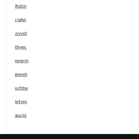
ihdzn
cjahn
zovxf
thvec
nperm
gensh
uchtw
intym
auciq