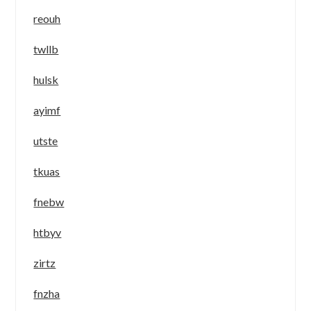
reouh
twllb
hulsk
ayimf
utste
tkuas
fnebw
htbyv
zirtz
fnzha