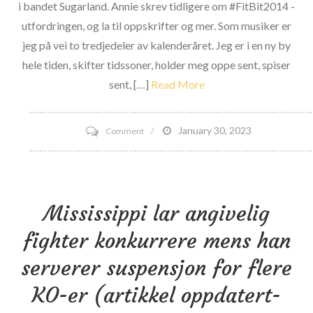
i bandet Sugarland. Annie skrev tidligere om #FitBit2014 -
utfordringen, og la til oppskrifter og mer. Som musiker er
jeg på vei to tredjedeler av kalenderåret. Jeg er i en ny by
hele tiden, skifter tidssoner, holder meg oppe sent, spiser
sent, […]
Read More
on
January 30, 2023
Comment
‘Music
That
Moves’
Mississippi lar angivelig
musikere
bruker
fighter konkurrere mens han
Fitbit
serverer suspensjon for flere
for
å
KO-er (artikkel oppdatert-
ta