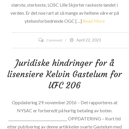
største, sterkeste, LOSC Lille Skjorter raskeste landet i
verden. Er det noe rart at så mange av heltene våre er på
ytelsesforbedrende OGC […]
Read More
on
April 22, 2023
Comment
Større
sterkere
Juridiske hindringer for å
raskere
lisensiere Kelvin Gastelum for
filmtrailer
UFC 206
Oppdatering 29. november 2016 – Det rapporteres at
NYSAC er forberedt på hurtig betaling av boten.
__________________________________ OPPDATERING – Kort tid
etter publisering av denne artikkelen svarte Gastelum med