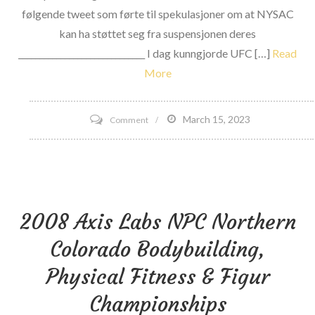
følgende tweet som førte til spekulasjoner om at NYSAC
kan ha støttet seg fra suspensjonen deres
______________________________ I dag kunngjorde UFC […]
Read
More
on
March 15, 2023
Comment
Juridiske
hindringer
for
å
2008 Axis Labs NPC Northern
lisensiere
Kelvin
Colorado Bodybuilding,
Gastelum
Physical Fitness & Figur
for
UFC
Championships
206