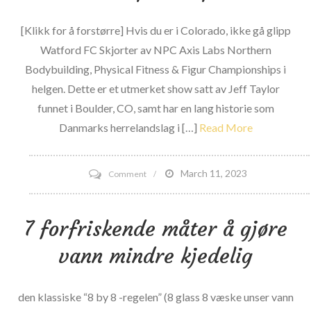
[Klikk for å forstørre] Hvis du er i Colorado, ikke gå glipp
Watford FC Skjorter av NPC Axis Labs Northern
Bodybuilding, Physical Fitness & Figur Championships i
helgen. Dette er et utmerket show satt av Jeff Taylor
funnet i Boulder, CO, samt har en lang historie som
Danmarks herrelandslag i […]
Read More
on
March 11, 2023
Comment
2008
Axis
7 forfriskende måter å gjøre
Labs
vann mindre kjedelig
NPC
Northern
Colorado
den klassiske “8 by 8 -regelen” (8 glass 8 væske unser vann
Bodybuilding,