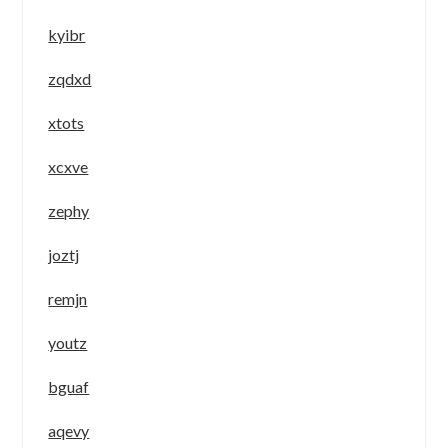
kyibr
zqdxd
xtots
xcxve
zephy
joztj
remjn
youtz
bguaf
aqevy