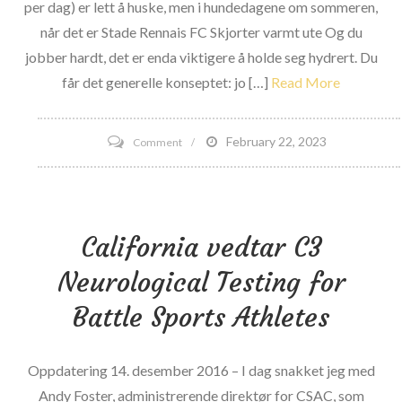
per dag) er lett å huske, men i hundedagene om sommeren,
Physical
når det er Stade Rennais FC Skjorter varmt ute Og du
Fitness
jobber hardt, det er enda viktigere å holde seg hydrert. Du
&
får det generelle konseptet: jo […]
Read More
Figur
Championships
on
February 22, 2023
Comment
7
forfriskende
måter
California vedtar C3
å
gjøre
Neurological Testing for
vann
Battle Sports Athletes
mindre
kjedelig
Oppdatering 14. desember 2016 – I dag snakket jeg med
Andy Foster, administrerende direktør for CSAC, som