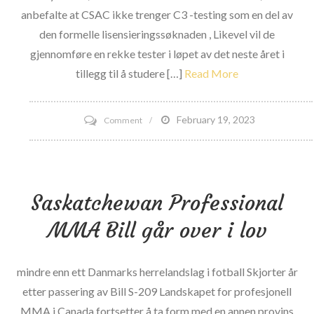
anbefalte at CSAC ikke trenger C3 -testing som en del av
den formelle lisensieringssøknaden , Likevel vil de
gjennomføre en rekke tester i løpet av det neste året i
tillegg til å studere […]
Read More
on
February 19, 2023
Comment
California
vedtar
C3
Saskatchewan Professional
Neurological
Testing
MMA Bill går over i lov
for
Battle
mindre enn ett Danmarks herrelandslag i fotball Skjorter år
Sports
etter passering av Bill S-209 Landskapet for profesjonell
Athletes
MMA i Canada fortsetter å ta form med en annen provins