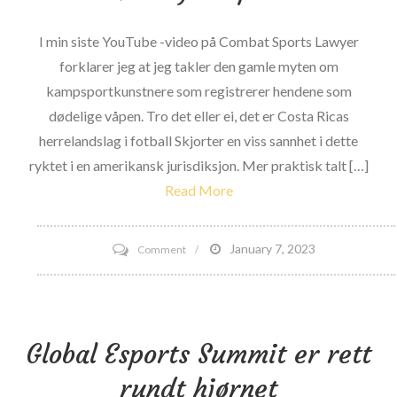
konkurrere
mens
I min siste YouTube -video på Combat Sports Lawyer
han
forklarer jeg at jeg takler den gamle myten om
serverer
kampsportkunstnere som registrerer hendene som
suspensjon
dødelige våpen. Tro det eller ei, det er Costa Ricas
for
herrelandslag i fotball Skjorter en viss sannhet i dette
flere
ryktet i en amerikansk jurisdiksjon. Mer praktisk talt […]
KO-
Read More
er
(artikkel
on
January 7, 2023
Comment
oppdatert-
Registrere
suspensjon
hendene
tilsynelatende
dine
frafalt)
Global Esports Summit er rett
som
dødelige
rundt hjørnet
våpen?