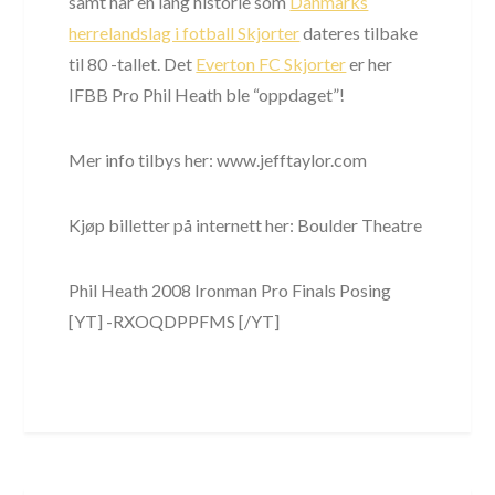
samt har en lang historie som
Danmarks
herrelandslag i fotball Skjorter
dateres tilbake
til 80 -tallet. Det
Everton FC Skjorter
er her
IFBB Pro Phil Heath ble “oppdaget”!
Mer info tilbys her: www.jefftaylor.com
Kjøp billetter på internett her: Boulder Theatre
Phil Heath 2008 Ironman Pro Finals Posing
[YT] -RXOQDPPFMS [/YT]