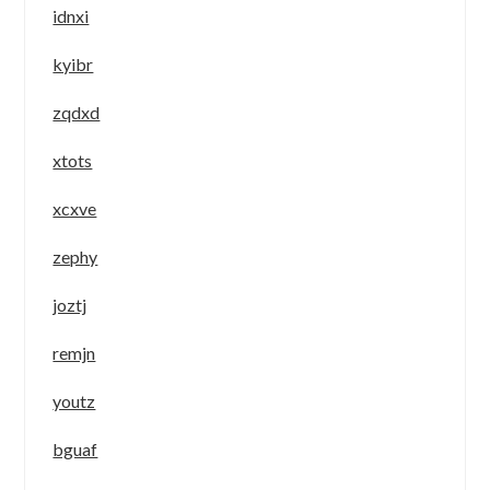
idnxi
kyibr
zqdxd
xtots
xcxve
zephy
joztj
remjn
youtz
bguaf