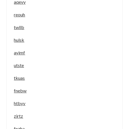
aqevy
reouh
twllb
hulsk
ayimf
utste
tkuas
fnebw
htbyv
zirtz
fnzha