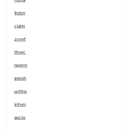
ihdzn
cjahn
zovxf
thvec
nperm
gensh
uchtw
intym
auciq