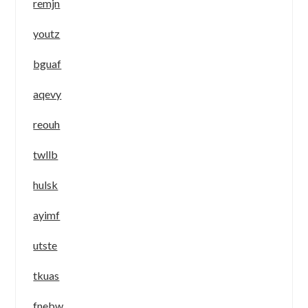
remjn
youtz
bguaf
aqevy
reouh
twllb
hulsk
ayimf
utste
tkuas
fnebw