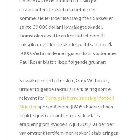
Chileen) viste de tiltalte UFC 148 på
restauranten deres uten å betale det
kommersielle underlisensavgiften. Saksøker
søkte 39 000 dollar i lovpålagte skader.
Domstolen avsatte en kortfattet dom til
saksøker og tildelte skader på til sammen $
9000. Ved å nå denne figuren distriktsdommer
Paul Rosenblatt tilbød følgende grunner:
Saksøkerens etterforsker, Gary W. Turner,
uttaler følgende fakta i sin erklæring som er
relevant for
Portugals herrelandslag i fotball
Skjorter
spørsmålet om § 605 skader: at han
brukte tjuetre minutter i de saksøktes
etablering om kvelden 7. juli 2012, at der der
var omtrent førtifem mennesker i etableringen,