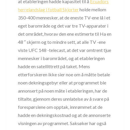
at etableringen hadde kapasitet til å
Ecuadors
herrelandslag i fotball Skjorter
holde mellom
350-400 mennesker, at de eneste TV-ene lå i et
eget barområde og det var tre TV-apparater i
det området, hvorav den ene estimerte til Ha en
48 ″ skjerm og to mindre sett, at alle TV -ene
viste UFC 148 -telecast, at det var omtrent tjue
mennesker i barområdet, og at etableringen
hadde en satellittrett på taket. Mens
etterforskeren ikke sier noe om å måtte betale
noen dekningsgebyr eller at programmet ble
annonsert på noen måte i etableringen, har de
tiltalte, gjennom deres unnlatelse av å svare på
forespørslene om opptak, innrømmet at de
hadde en dekningskostnad og at de annonserte
visningen av programmet. Saksøker har også