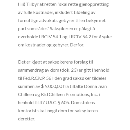
( iii) Tilbyr at retten “skal rette gjenoppretting
av fulle kostnader, inkludert tildeling av
fornuftige advokats gebyrer til en bekymret
part som råder.” Saksøkeren er pålagt å
overholde LRCIV 54.1 og LRCIV 54.2 for å søke
om kostnader og gebyrer. Derfor,
Det er kjøpt at saksøkerens forslag til
sammendrag av dom (dok. 23) er gitt i henhold
til Fed.R.Civ.P. 56 I den grad saksøker tildeles
summen av $ 9.000,00 fra tiltalte Donna Jean
Chilleen og Kid Chilleen Promotions, Inc. i
henhold til 47 U.S.C. § 605. Domstolens
kontorist skal inngå dom for saksøkeren
deretter.