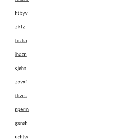
htbyv
zirtz
fnzha
ihdzn
cjahn
zovxf
thvec
nperm
gensh
uchtw