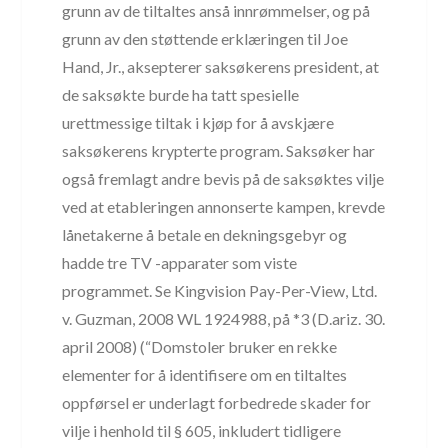
grunn av de tiltaltes anså innrømmelser, og på
grunn av den støttende erklæringen til Joe
Hand, Jr., aksepterer saksøkerens president, at
de saksøkte burde ha tatt spesielle
urettmessige tiltak i kjøp for å avskjære
saksøkerens krypterte program. Saksøker har
også fremlagt andre bevis på de saksøktes vilje
ved at etableringen annonserte kampen, krevde
lånetakerne å betale en dekningsgebyr og
hadde tre TV -apparater som viste
programmet. Se Kingvision Pay-Per-View, Ltd.
v. Guzman, 2008 WL 1924988, på *3 (D.ariz. 30.
april 2008) (“Domstoler bruker en rekke
elementer for å identifisere om en tiltaltes
oppførsel er underlagt forbedrede skader for
vilje i henhold til § 605, inkludert tidligere