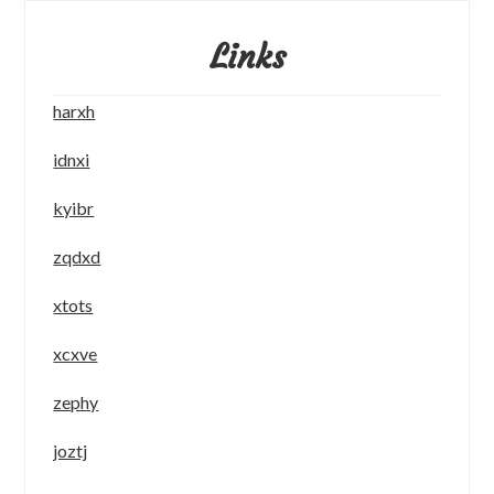
Links
harxh
idnxi
kyibr
zqdxd
xtots
xcxve
zephy
joztj