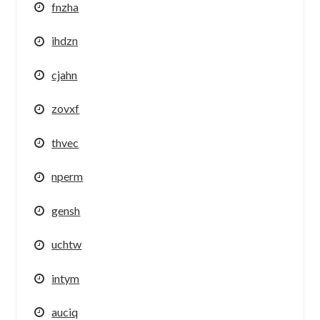
fnzha
ihdzn
cjahn
zovxf
thvec
nperm
gensh
uchtw
intym
auciq