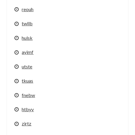
reouh
twllb
hulsk
ayimf
utste
tkuas
fnebw
htbyv
zirtz