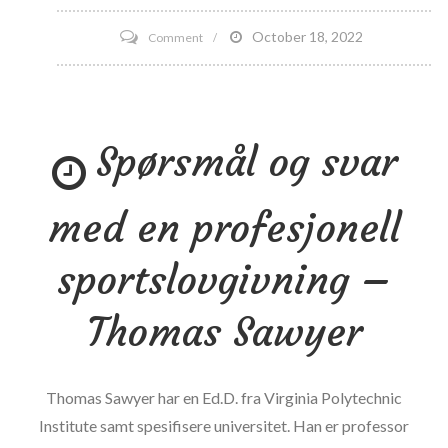
on
October 18, 2022
Comment
Advokat
får
publiseringsekspert
Spørsmål og svar
ved
Southern
Illinois
med en profesjonell
University
Edwardsville
sportslovgivning –
Thomas Sawyer
Thomas Sawyer har en Ed.D. fra Virginia Polytechnic
Institute samt spesifisere universitet. Han er professor