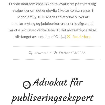
Et spørsmål som ennå ikke skal evalueres på en rettslig
evaluert er om det er ulovlig å kutte konkurranser i
henhold til § 83 i Canadas straffelov. Vi vet at
amatørbryting og judokonkurranser er lovlige, med
mindre provinser vedtar lover til det motsatte, da disse
blir fanget av unntakene “OL […]
Read More
on
October 23, 2022
Comment
Er
det
å
Advokat får
gjøre
gripende
hendelser
publiseringsekspert
fanget
av