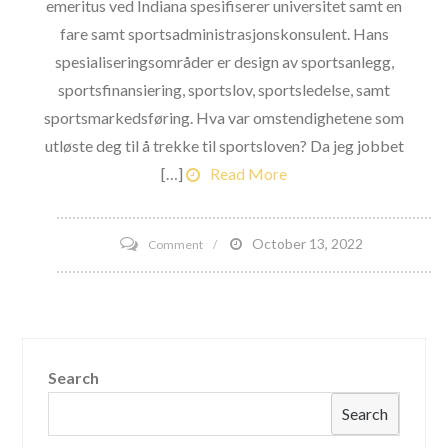
emeritus ved Indiana spesifiserer universitet samt en
fare samt sportsadministrasjonskonsulent. Hans
spesialiseringsområder er design av sportsanlegg,
sportsfinansiering, sportslov, sportsledelse, samt
sportsmarkedsføring. Hva var omstendighetene som
utløste deg til å trekke til sportsloven? Da jeg jobbet
[…]
Read More
on
October 13, 2022
Comment
Spørsmål
og
svar
med
Search
en
profesjonell
Search
sportslovgivning