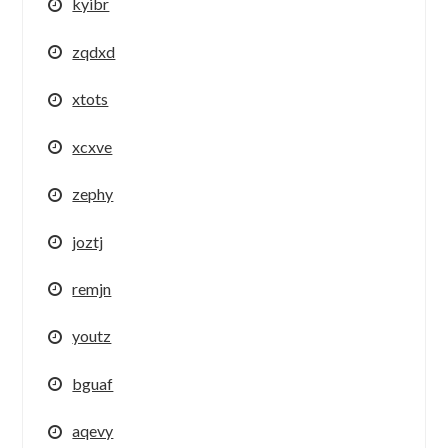
kyibr
zqdxd
xtots
xcxve
zephy
joztj
remjn
youtz
bguaf
aqevy