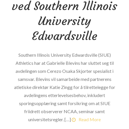
ved Southern Illinois
seksjon
83
University
i
Edwardsville
Canadas
straffelov?
Southern Illinois University Edwardsville (SIUE)
Athletics har at Gabrielle Blevins har sluttet seg til
avdelingen som Cerezo Osaka Skjorter spesialist i
samsvar. Blevins vil samarbeide med partnerens
atletiske direktør Katie Zingg for å tilrettelegge for
avdelingens etterlevelsesbehov, inkludert
sporingsopplæring samt forsikring om at SIUE
friidrett observerer NCAA, seminar samt
universitetsregler. […]
Read More