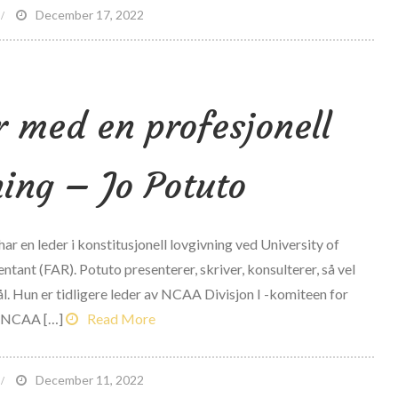
n
December 17, 2022
C
thletic
ommissioner
r med en profesjonell
ubliserer
matør
MMA
ning – Jo Potuto
olicies
n leder i konstitusjonell lovgivning ved University of
ntant (FAR). Potuto presenterer, skriver, konsulterer, så vel
. Hun er tidligere leder av NCAA Divisjon I -komiteen for
 i NCAA […]
Read More
n
December 11, 2022