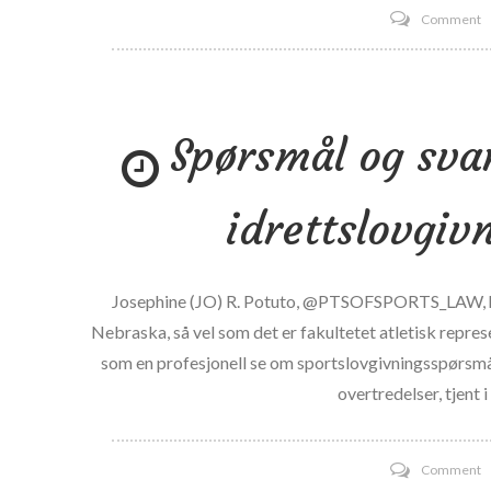
o
Comment
B
A
C
Spørsmål og sva
p
A
idrettslovgiv
P
Josephine (JO) R. Potuto, @PTSOFSPORTS_LAW, har e
Nebraska, så vel som det er fakultetet atletisk represe
som en profesjonell se om sportslovgivningsspørsmål
overtredelser, tjent
o
Comment