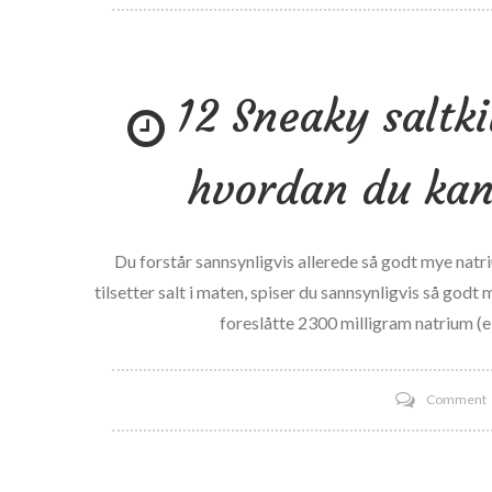
S
o
s
12 Sneaky saltki
m
e
p
hvordan du kan
i
–
J
Du forstår sannsynligvis allerede så godt mye natri
P
tilsetter salt i maten, spiser du sannsynligvis så g
foreslåtte 2300 milligram natrium (el
Comment
s