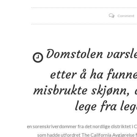
o
Comment
9
0
d
Domstolen varsle
i
s
k
etter å ha funne
e
U
misbrukte skjønn, 
1
p
lege fra le
en sorenskriverdommer fra det nordlige distriktet i Cal
som hadde utfordret The California Avgjørelse f