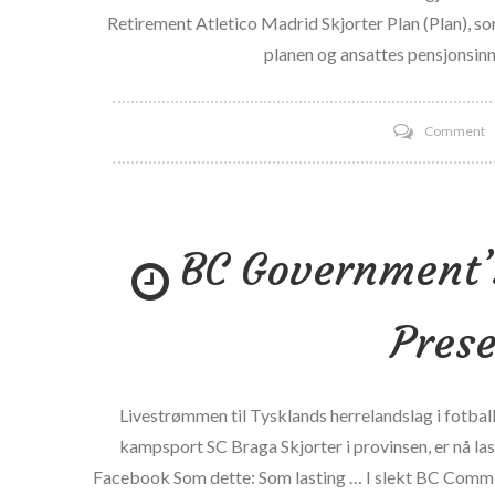
Retirement Atletico Madrid Skjorter Plan (Plan), s
planen og ansattes pensjonsin
o
Comment
D
v
N
BC Government’
-
s
s
Prese
e
å
h
Livestrømmen til Tysklands herrelandslag i fotbal
f
kampsport SC Braga Skjorter i provinsen, er nå la
p
Facebook Som dette: Som lasting … I slekt BC Comm