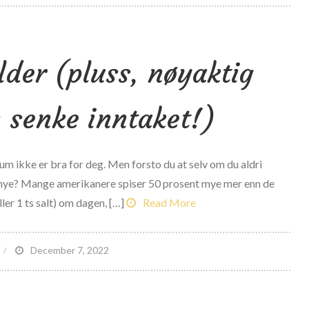
pørsmål
g
var
lder (pluss, nøyaktig
ed
n
rofesjonell
 senke inntaket!)
drettslovgivning
o
um ikke er bra for deg. Men forsto du at selv om du aldri
otuto
odt mye? Mange amerikanere spiser 50 prosent mye mer enn de
ler 1 ts salt) om dagen, […]
Read More
on
December 7, 2022
12
Sneaky
altkilder