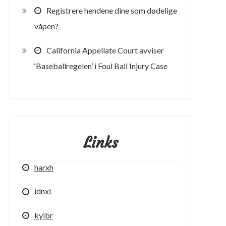
Registrere hendene dine som dødelige
våpen?
California Appellate Court avviser
‘Baseballregelen’ i Foul Ball Injury Case
Links
harxh
idnxi
kyibr