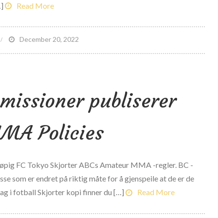
isbrukte
]
Read More
kjønn,
elvis
n
December 20, 2022
v
C
vhengig
overnment’s
v
ombat
ege
missioner publiserer
ports
ra
aw
ege
resentation
en
MA Policies
eholdt
eløpig FC Tokyo Skjorter ABCs Amateur MMA -regler. BC -
sse som er endret på riktig måte for å gjenspeile at de er de
g i fotball Skjorter kopi finner du […]
Read More