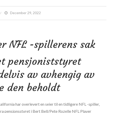
n
December 29, 2022
00
ollar
r NFL -spillerens sak
kader
jøpt
t pensjoniststyret
tter
FC
delvis av avhengig av
48
iratkopiering
ge den beholdt
ifornia har overlevert en seier til en tidligere NFL -spiller,
ra pensjonsstyret i Bert Bell/Pete Rozelle NFL Player