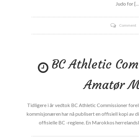
m
Judo for […
s
d
o
Comment
a
B
a
G
a
C
l
BC Athletic Com
S
f
L
l
P
d
Amatør M
b
Tidligere i år vedtok BC Athletic Commissioner for
kommisjonæren har nå publisert en offisiell kopi av di
offisielle BC -reglene. En Marokkos herrelandsla