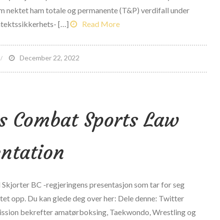
om nektet ham totale og permanente (T&P) verdifall under
ntektssikkerhets- […]
Read More
n
December 22, 2022
omstolen
arsler
FL
s Combat Sports Law
pillerens
ak
ntation
tter
a
l Skjorter BC -regjeringens presentasjon som tar for seg
unnet
stet opp. Du kan glede deg over her: Dele denne: Twitter
ensjoniststyret
ission bekrefter amatørboksing, Taekwondo, Wrestling og